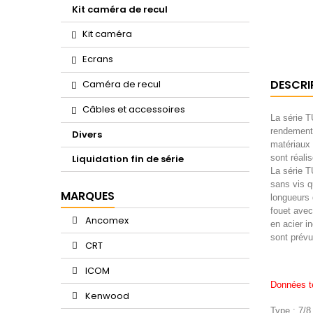
Kit caméra de recul
Kit caméra
Ecrans
DESCRI
Caméra de recul
Câbles et accessoires
La série T
rendement 
Divers
matériaux 
Liquidation fin de série
sont réali
La série 
sans vis q
MARQUES
longueurs 
fouet avec
Ancomex
en acier i
sont prévu
CRT
ICOM
Données t
Kenwood
Type : 7/