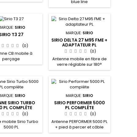
blue line
 pour un montage
embases d'origines :
, SCANIA, VOLVO
MARQUE:
SIRIO
MARQUE:
SIRIO
SIRIO T3 27
SIRIO DELTA 27 M95 FME +
ADAPTATEUR PL
(0)
(0)
nne CB mobile à
Antenne mobile en fibre de
perçage
verre réglable sur 180°
MARQUE:
SIRIO
MARQUE:
SIRIO
NNE SIRIO TURBO
SIRIO PERFORMER 5000
0 PL COMPLÈTE
PL COMPLÈTE
(0)
(0)
 mobile Sirio Turbo
Antenne PERFORMER 5000 PL
5000 PL
+ pied à percer et câble