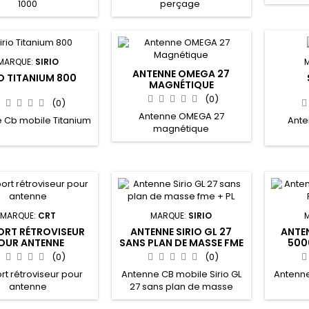
1000
perçage
conçue
sur les 
MAN
MARQUE:
SIRIO
ANTENNE OMEGA 27
IO TITANIUM 800
MAGNÉTIQUE
(0)
(0)
Antenne OMEGA 27
 Cb mobile Titanium
Ante
magnétique
MARQUE:
CRT
MARQUE:
SIRIO
ORT RÉTROVISEUR
ANTENNE SIRIO GL 27
ANTE
OUR ANTENNE
SANS PLAN DE MASSE FME
500
+ PL
(0)
(0)
rt rétroviseur pour
Antenne CB mobile Sirio GL
Antenne
antenne
27 sans plan de masse