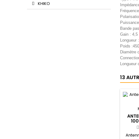
KHIKO
Impédance
Fréquence
Polarisatio
Puissance
Bande pas
Gain : 4,
Longueur 
Poids :450
Diamètre 
Connectio
Longueur d
13 AUT
ANTE
100
Anten