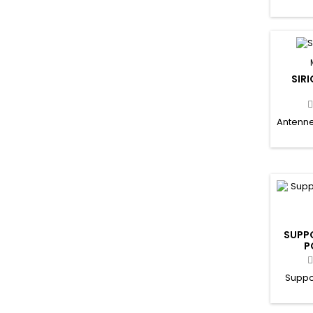
SIR
Antenne
SUPP
P
Suppo