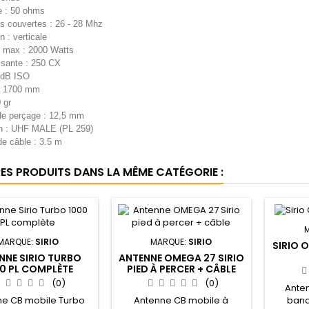
 : 50 ohms
s couvertes : 26 - 28 Mhz
n : verticale
 max : 2000 Watts
sante : 250 CX
5 dB ISO
: 1700 mm
 gr
de perçage : 12,5 mm
n : UHF MALE (PL 259)
e câble : 3.5 m
RES PRODUITS DANS LA MÊME CATÉGORIE :
MARQUE:
SIRIO
MARQUE:
SIRIO
SIRIO 
NNE SIRIO TURBO
ANTENNE OMEGA 27 SIRIO
0 PL COMPLÈTE
PIED À PERCER + CÂBLE
(0)
(0)
Ante
ne CB mobile Turbo
Antenne CB mobile à
band