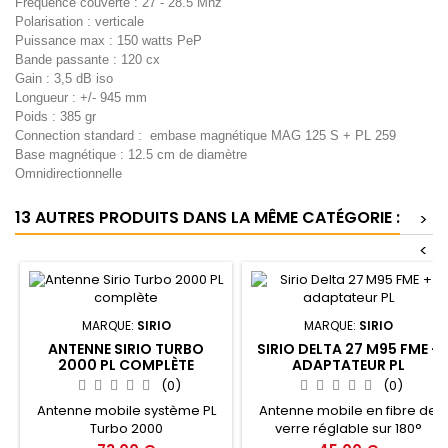
Fréquence couverte : 27 - 28.5 Mhz
Polarisation : verticale
Puissance max : 150 watts PeP
Bande passante : 120 cx
Gain : 3,5 dB iso
Longueur : +/- 945 mm
Poids : 385 gr
Connection standard : embase magnétique MAG 125 S + PL 259
Base magnétique : 12.5 cm de diamètre
Omnidirectionnelle
13 AUTRES PRODUITS DANS LA MÊME CATÉGORIE :
>
<
MARQUE:
SIRIO
MARQUE:
SIRIO
ANTENNE SIRIO TURBO
SIRIO DELTA 27 M95 FME +
2000 PL COMPLÈTE
ADAPTATEUR PL
(0)
(0)
Antenne mobile système PL
Antenne mobile en fibre de
Turbo 2000
verre réglable sur 180°