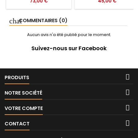
Prix
Prix
73,00 €
45,00 €
COMMENTAIRES (0)
Aucun avis n'a été publié pour le moment.
Suivez-nous sur Facebook

PRODUITS

NOTRE SOCIÉTÉ

VOTRE COMPTE

CONTACT