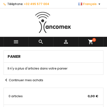

Téléphone:
+32 495 577 004
Français
0



shopping_cart
PANIER
Il n'y a plus d'articles dans votre panier
chevron_left
Continuer mes achats
0 articles
0,00 €