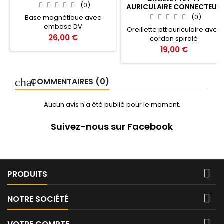
(0)
AURICULAIRE CONNECTEUR
KENWOOD - CRT
(0)
Base magnétique avec
embase DV
Oreillette ptt auriculaire avec
Prix
26,00 €
cordon spiralé
Prix
19,00 €
COMMENTAIRES (0)
Aucun avis n'a été publié pour le moment.
Suivez-nous sur Facebook

PRODUITS

NOTRE SOCIÉTÉ
