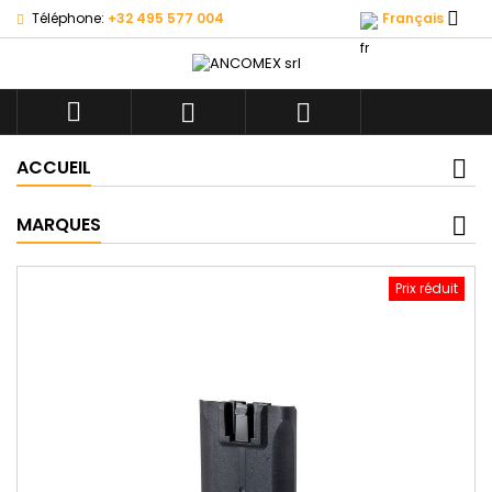

Téléphone:
+32 495 577 004
Français



ACCUEIL
MARQUES
Prix réduit