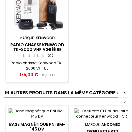
MARQUE:
KENWOOD
RADIO CHASSE KENWOOD
TK-2000 VHF AGRÉÉ BE
(0)
Radio chasse Kenwood TK-
2000 VHF BE
Prix
Prix
175,00 €
185,00 €
de
base
16 AUTRES PRODUITS DANS LA MÊME CATÉGORIE :
>
<
BASE MAGNÉTIQUE PNI BM-
MARQUE:
ANCOMEX
145 DV
OREILLETTE PTT