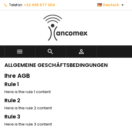

Telefon:
+32 495 577 004
Deutsch



ALLGEMEINE GESCHÄFTSBEDINGUNGEN
Ihre AGB
Rule 1
Here is the rule 1 content
Rule 2
Here is the rule 2 content
Rule 3
Here is the rule 3 content