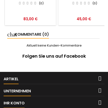
(0)
(0)
Preis
Preis
83,00 €
45,00 €
KOMMENTARE (0)
Aktuell keine Kunden-Kommentare
Folgen Sie uns auf Facebook

ARTIKEL

UNTERNEHMEN

IHR KONTO